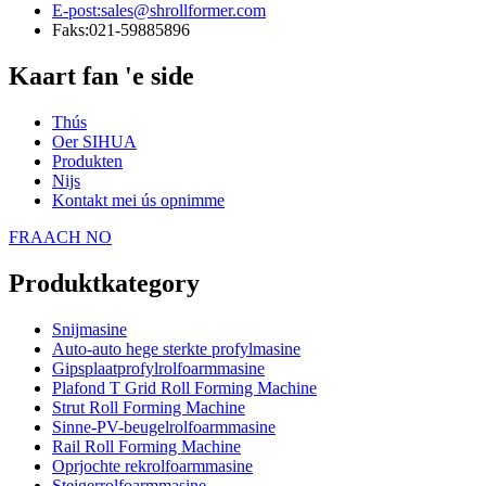
E-post:
sales@shrollformer.com
Faks:
021-59885896
Kaart fan 'e side
Thús
Oer SIHUA
Produkten
Nijs
Kontakt mei ús opnimme
FRAACH NO
Produktkategory
Snijmasine
Auto-auto hege sterkte profylmasine
Gipsplaatprofylrolfoarmmasine
Plafond T Grid Roll Forming Machine
Strut Roll Forming Machine
Sinne-PV-beugelrolfoarmmasine
Rail Roll Forming Machine
Oprjochte rekrolfoarmmasine
Steigerrolfoarmmasine