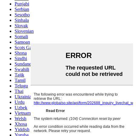
Punjabi
Serbian
Sesotho
Sinhala
Slovak
Slovenian
Somali
Samoan
Scots Gaelic
Shona
Sindhi
Sundanese
Swahili
Tajik
Tamil
Telugu
Thai
Ukrainian
Urdu
Uzbek
Vietnamese
Welsh
Xhosa
Yiddish
Yoruba