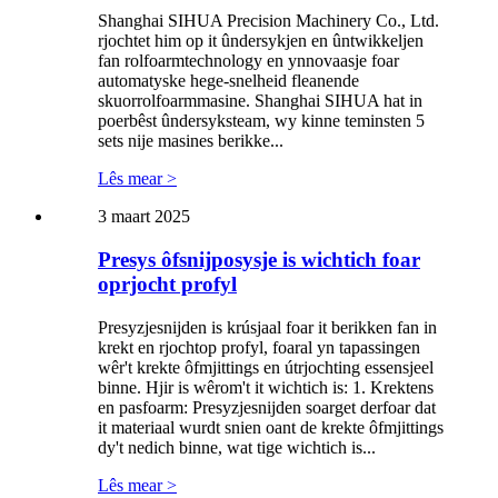
Shanghai SIHUA Precision Machinery Co., Ltd.
rjochtet him op it ûndersykjen en ûntwikkeljen
fan rolfoarmtechnology en ynnovaasje foar
automatyske hege-snelheid fleanende
skuorrolfoarmmasine. Shanghai SIHUA hat in
poerbêst ûndersyksteam, wy kinne teminsten 5
sets nije masines berikke...
Lês mear >
3 maart 2025
Presys ôfsnijposysje is wichtich foar
oprjocht profyl
Presyzjesnijden is krúsjaal foar it berikken fan in
krekt en rjochtop profyl, foaral yn tapassingen
wêr't krekte ôfmjittings en útrjochting essensjeel
binne. Hjir is wêrom't it wichtich is: 1. Krektens
en pasfoarm: Presyzjesnijden soarget derfoar dat
it materiaal wurdt snien oant de krekte ôfmjittings
dy't nedich binne, wat tige wichtich is...
Lês mear >