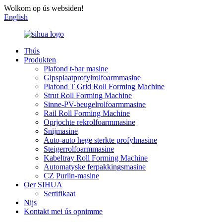
Wolkom op ús websiden!
English
Thús
Produkten
Plafond t-bar masine
Gipsplaatprofylrolfoarmmasine
Plafond T Grid Roll Forming Machine
Strut Roll Forming Machine
Sinne-PV-beugelrolfoarmmasine
Rail Roll Forming Machine
Oprjochte rekrolfoarmmasine
Snijmasine
Auto-auto hege sterkte profylmasine
Steigerrolfoarmmasine
Kabeltray Roll Forming Machine
Automatyske ferpakkingsmasine
CZ Purlin-masine
Oer SIHUA
Sertifikaat
Nijs
Kontakt mei ús opnimme