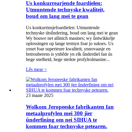
Us konkurrearjende foardielen:
Utmuntende technyske kwaliteit,
boud om lang mei te gean
Us konkurrinsjefoardielen: Utmuntende
technyske útsûndering, boud om lang mei te gean
Wy bouwe net allinich masines; wy ûntwikkelje
oplossingen op lange termyn foar jo sukses. Us
ynset foar superieure kwaliteit, ynnovaasje en
betrouberens is ynbêde yn elk ûnderdiel fan ús
hege snelheid, hege sterkte profylrolmasine...
Lês mear >
23 maaie 2025
Wolkom Jeropeeske fabrikanten fan
metaalprofylen mei 300 jier
ûnderfining om nei SIHUA te
kommen foar technyske petearen.