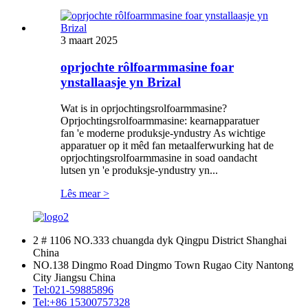
3 maart 2025
oprjochte rôlfoarmmasine foar
ynstallaasje yn Brizal
Wat is in oprjochtingsrolfoarmmasine?
Oprjochtingsrolfoarmmasine: kearnapparatuer
fan 'e moderne produksje-yndustry As wichtige
apparatuer op it mêd fan metaalferwurking hat de
oprjochtingsrolfoarmmasine in soad oandacht
lutsen yn 'e produksje-yndustry yn...
Lês mear >
2 # 1106 NO.333 chuangda dyk Qingpu District Shanghai
China
NO.138 Dingmo Road Dingmo Town Rugao City Nantong
City Jiangsu China
Tel:
021-59885896
Tel:
+86 15300757328