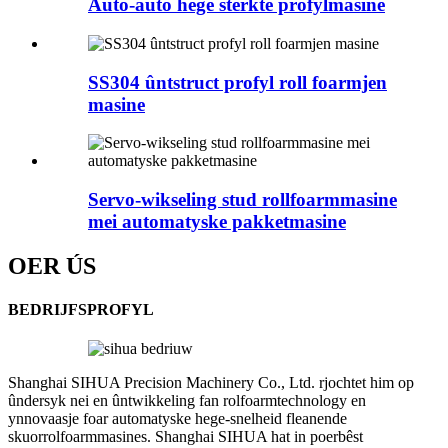
Auto-auto hege sterkte profylmasine
SS304 ûntstruct profyl roll foarmjen
masine
Servo-wikseling stud rollfoarmmasine
mei automatyske pakketmasine
OER ÚS
BEDRIJFSPROFYL
Shanghai SIHUA Precision Machinery Co., Ltd. rjochtet him op
ûndersyk nei en ûntwikkeling fan rolfoarmtechnology en
ynnovaasje foar automatyske hege-snelheid fleanende
skuorrolfoarmmasines. Shanghai SIHUA hat in poerbêst